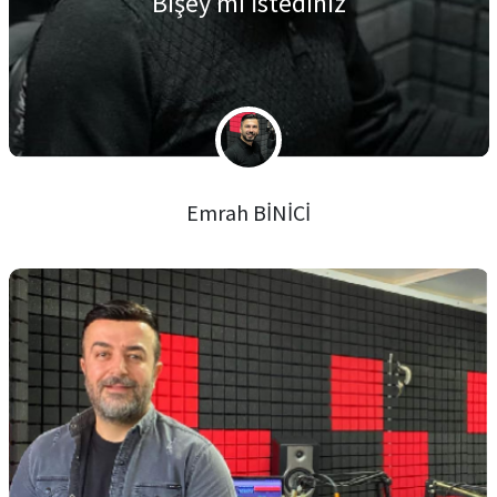
Bişey mi İstediniz
Emrah BİNİCİ